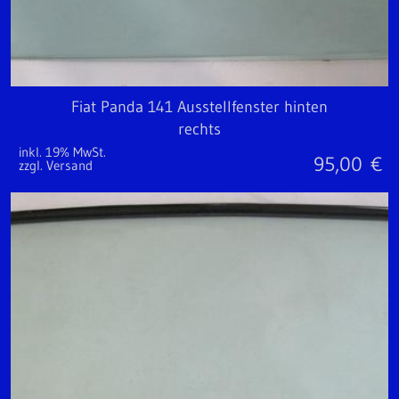
Fiat Panda 141 Ausstellfenster hinten
rechts
inkl. 19% MwSt.
95,00
€
zzgl. Versand