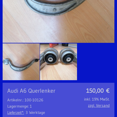
Audi A6 Querlenker
150,00
€
inkl. 19% MwSt.
Artikelnr.: 100-10126
zzgl. Versand
Lagermenge: 1
Lieferzeit*:
3 Werktage