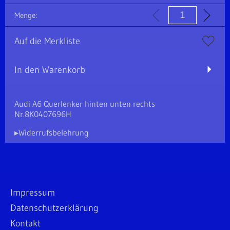
Menge:
Auf die Merkliste
In den Warenkorb
Audi A6 Querlenker hinten unten rechts
Nr.8K0407696H
▸Widerrufsbelehrung
Impressum
Datenschutzerklärung
Kontakt