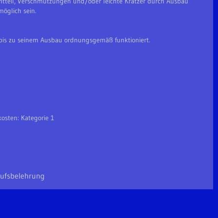
tteil, Verschmutzungen und/oder leichte Kratzer durch Ausbau
öglich sein.
bis zu seinem Ausbau ordnungsgemäß funktioniert.
osten: Kategorie 1
ufsbelehrung