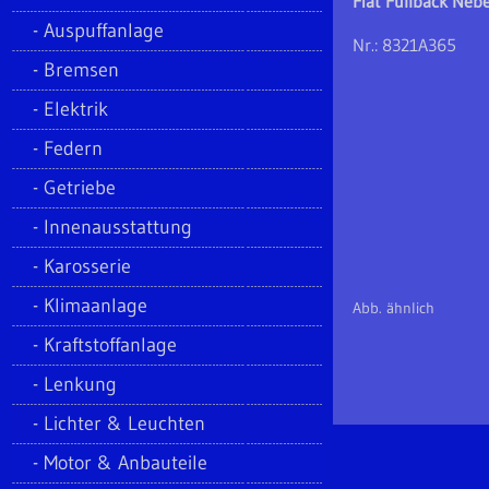
Fiat Fullback Neb
Auspuffanlage
Nr.: 8321A365
Bremsen
Elektrik
Federn
Getriebe
Innenausstattung
Karosserie
Klimaanlage
Abb. ähnlich
Kraftstoffanlage
Lenkung
Lichter & Leuchten
Motor & Anbauteile