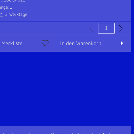
nge: 1
*:
3 Werktage
 Merkliste
In den Warenkorb