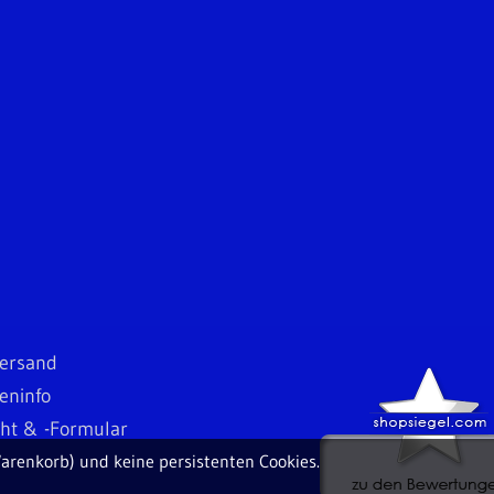
ersand
eninfo
cht & -Formular
arenkorb) und keine persistenten Cookies.