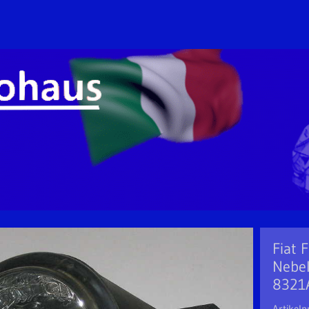
Fiat 
Nebel
8321
Artikeln