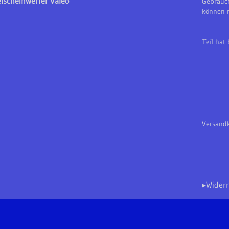
elscheinwerfer Valeo
Gebrauch
können m
hat 
Teil
Versandk
▸Widerr