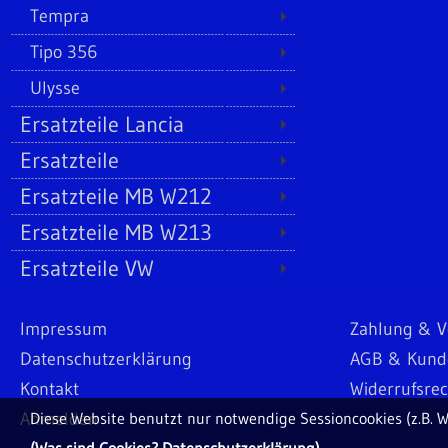
Tempra
Tipo 356
Ulysse
Ersatzteile Lancia
Ersatzteile
Ersatzteile MB W212
Ersatzteile MB W213
Ersatzteile VW
Impressum
Zahlung & V
Datenschutzerklärung
AGB & Kund
Kontakt
Widerrufsre
Anmelden
Diese Website benutzt nur notwendige Sessioncookies (z.B. W