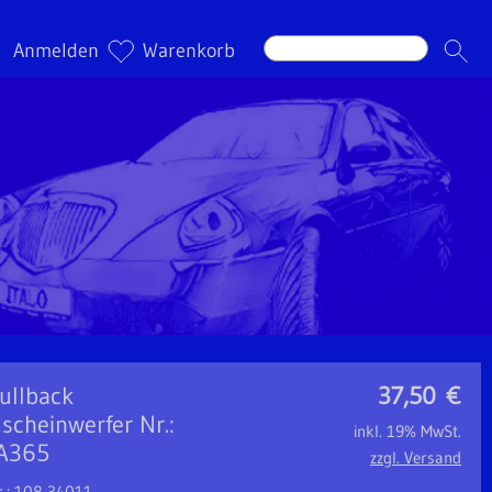
Anmelden
Warenkorb
Fullback
37,50
€
scheinwerfer Nr.:
inkl. 19% MwSt.
A365
zzgl. Versand
r.: 108-34011