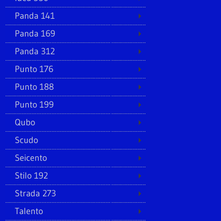
Panda 141
Panda 169
Panda 312
Punto 176
Punto 188
Punto 199
Qubo
Scudo
Seicento
Stilo 192
Strada 273
Talento