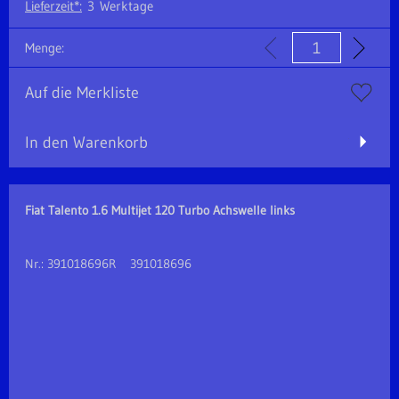
Lieferzeit*:
3 Werktage
Menge:
Auf die Merkliste
In den Warenkorb
Fiat Talento 1.6 Multijet 120 Turbo Achswelle links
Nr.: 391018696R 391018696