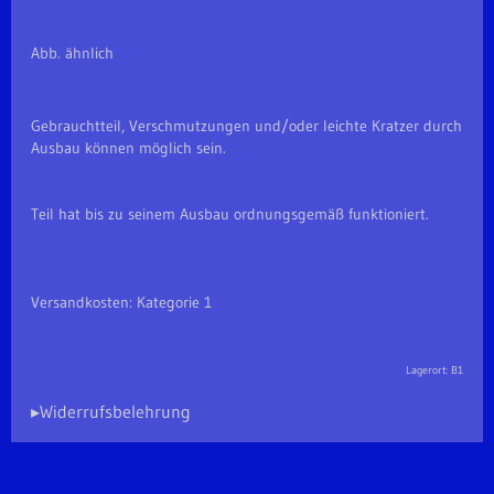
Abb. ähnlich
Gebrauchtteil, Verschmutzungen und/oder leichte Kratzer durch
Ausbau können möglich sein.
Teil hat bis zu seinem Ausbau ordnungsgemäß funktioniert.
Versandkosten: Kategorie 1
Lagerort: B1
▸Widerrufsbelehrung