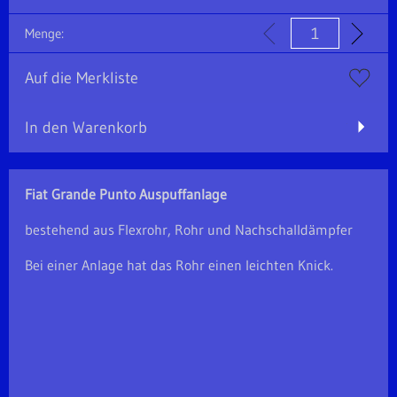
Menge:
Auf die Merkliste
In den Warenkorb
Fiat Grande Punto Auspuffanlage
bestehend aus Flexrohr, Rohr und Nachschalldämpfer
Bei einer Anlage hat das Rohr einen leichten Knick.