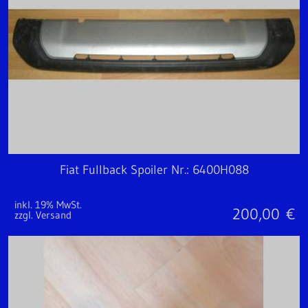
Fiat Fullback Spoiler Nr.: 6400H088
inkl. 19% MwSt.
200,00
€
zzgl. Versand