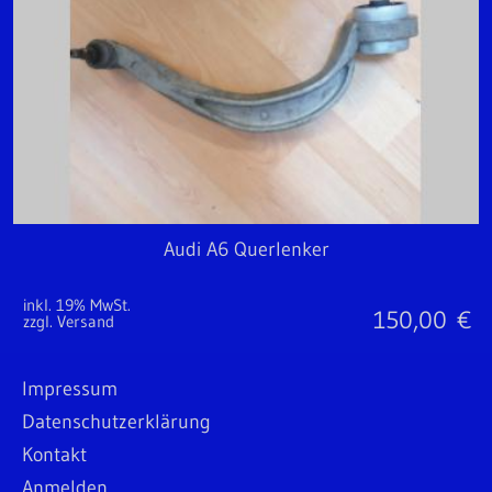
Audi A6 Querlenker
inkl. 19% MwSt.
150,00
€
zzgl. Versand
Impressum
Datenschutzerklärung
Kontakt
Anmelden