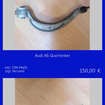
Audi A6 Querlenker
inkl. 19% MwSt.
150,00
€
zzgl. Versand